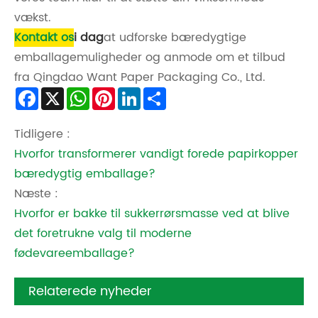
vækst.
Kontakt os
i dag
at udforske bæredygtige
emballagemuligheder og anmode om et tilbud
fra Qingdao Want Paper Packaging Co., Ltd.
Facebook
X
WhatsApp
Pinterest
LinkedIn
Share
Tidligere :
Hvorfor transformerer vandigt forede papirkopper
bæredygtig emballage?
Næste :
Hvorfor er bakke til sukkerrørsmasse ved at blive
det foretrukne valg til moderne
fødevareemballage?
Relaterede nyheder