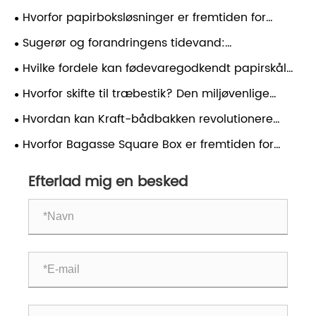
Hvorfor papirboksløsninger er fremtiden for
bæredygtig fødevareemballage
Sugerør og forandringens tidevand:
Bionedbrydelige løsninger til en renere fremtid
Hvilke fordele kan fødevaregodkendt papirskål
give globale catering- og takeaway-operatører?
Hvorfor skifte til træbestik? Den miljøvenlige
spiserevolution
Hvordan kan Kraft-bådbakken revolutionere
miljøvenlige fødevareemballageløsninger?
Hvorfor Bagasse Square Box er fremtiden for
bæredygtig fødevareemballage?
Efterlad mig en besked