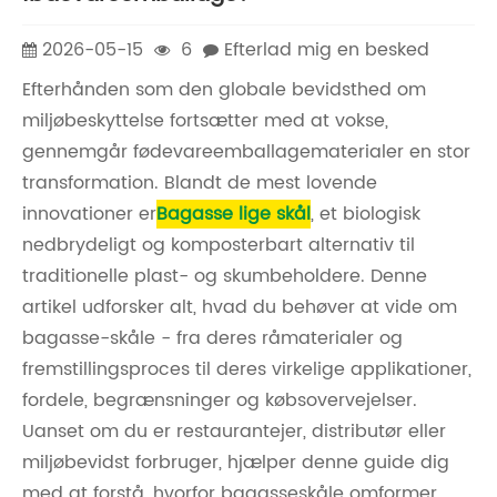
2026-05-15
6
Efterlad mig en besked
Efterhånden som den globale bevidsthed om
miljøbeskyttelse fortsætter med at vokse,
gennemgår fødevareemballagematerialer en stor
transformation. Blandt de mest lovende
innovationer er
Bagasse lige skål
, et biologisk
nedbrydeligt og komposterbart alternativ til
traditionelle plast- og skumbeholdere. Denne
artikel udforsker alt, hvad du behøver at vide om
bagasse-skåle - fra deres råmaterialer og
fremstillingsproces til deres virkelige applikationer,
fordele, begrænsninger og købsovervejelser.
Uanset om du er restaurantejer, distributør eller
miljøbevidst forbruger, hjælper denne guide dig
med at forstå, hvorfor bagasseskåle omformer