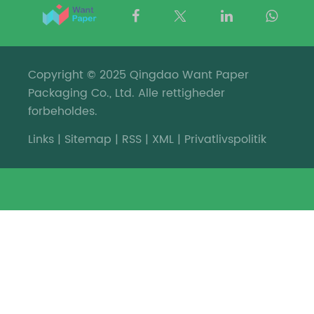
Copyright © 2025 Qingdao Want Paper
Packaging Co., Ltd. Alle rettigheder
forbeholdes.
Links
|
Sitemap
|
RSS
|
XML
|
Privatlivspolitik