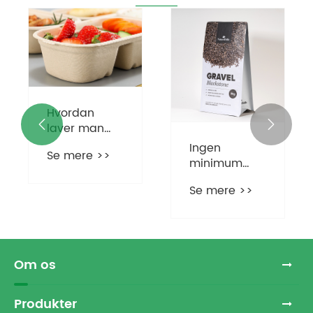
Hvordan


laver man
biologisk
Ingen
Se mere >>
nedbrydelig
minimum
mademballage?
oser
ordremængde
Se mere >>
og ingen
udskrivningspladeem
Om os
Produkter