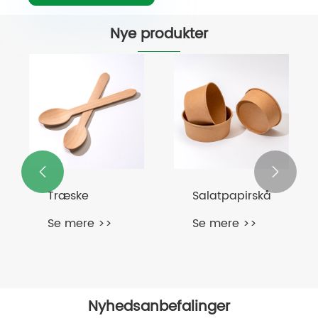
Nye produkter


Træske
Salatpapirskål
Se mere >>
Se mere >>
Nyhedsanbefalinger