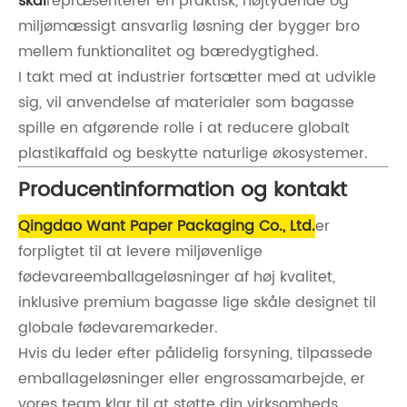
skål
repræsenterer en praktisk, højtydende og
miljømæssigt ansvarlig løsning der bygger bro
mellem funktionalitet og bæredygtighed.
I takt med at industrier fortsætter med at udvikle
sig, vil anvendelse af materialer som bagasse
spille en afgørende rolle i at reducere globalt
plastikaffald og beskytte naturlige økosystemer.
Producentinformation og kontakt
Qingdao Want Paper Packaging Co., Ltd.
er
forpligtet til at levere miljøvenlige
fødevareemballageløsninger af høj kvalitet,
inklusive premium bagasse lige skåle designet til
globale fødevaremarkeder.
Hvis du leder efter pålidelig forsyning, tilpassede
emballageløsninger eller engrossamarbejde, er
vores team klar til at støtte din virksomheds