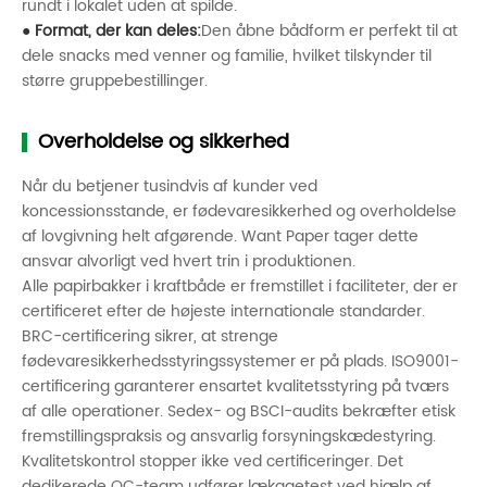
rundt i lokalet uden at spilde.
● Format, der kan deles:
Den åbne bådform er perfekt til at
dele snacks med venner og familie, hvilket tilskynder til
større gruppebestillinger.
Overholdelse og sikkerhed
Når du betjener tusindvis af kunder ved
koncessionsstande, er fødevaresikkerhed og overholdelse
af lovgivning helt afgørende. Want Paper tager dette
ansvar alvorligt ved hvert trin i produktionen.
Alle papirbakker i kraftbåde er fremstillet i faciliteter, der er
certificeret efter de højeste internationale standarder.
BRC-certificering sikrer, at strenge
fødevaresikkerhedsstyringssystemer er på plads. ISO9001-
certificering garanterer ensartet kvalitetsstyring på tværs
af alle operationer. Sedex- og BSCI-audits bekræfter etisk
fremstillingspraksis og ansvarlig forsyningskædestyring.
Kvalitetskontrol stopper ikke ved certificeringer. Det
dedikerede QC-team udfører lækagetest ved hjælp af