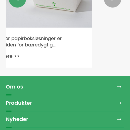
Hvad gør en Quality Cup Holder vigtig
til daglig brug?
Se mere >>
Om os
Produkter
Nyheder