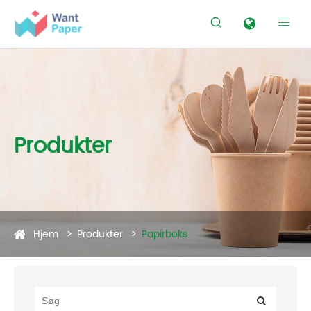


Produkter
Hjem
Produkter
Papirboks