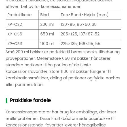
måltidskombinationer, tre standardkapaciteter dækker
ethvert behov for koncessionsmenuer:
Produktkode
Bind
Top×Bund×Højde (mm)
KP-CS2
200 ml
130×85, 85×50, 35
KP-CS6
650 ml
205×125, 137×87, 52
KP-CS11
1100 ml
225×135, 168×95, 55
Små 200 ml bakker er perfekte til børns snacks, tilbehør og
prøveportioner. Mellemstore 650 ml bakker håndterer
standard portioner til én portion af de fleste
koncessionsfavoritter. Store 1100 ml bakker fungerer til
kombinationsmåltider, deling af portioner og fyldte nachos
eller pommes frites.
Praktiske fordele
Koncessionsoperatører har brug for emballage, der løser
reelle problemer. Disse Kraft-bådformede papirbakke til
koncessionsstande-favoritter leverer håndgribelige