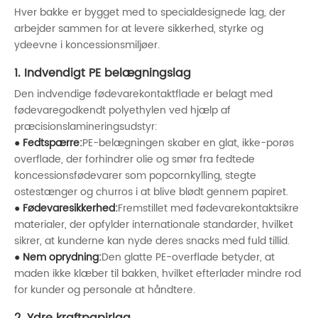
Hver bakke er bygget med to specialdesignede lag, der
arbejder sammen for at levere sikkerhed, styrke og
ydeevne i koncessionsmiljøer.
1. Indvendigt PE belægningslag
Den indvendige fødevarekontaktflade er belagt med
fødevaregodkendt polyethylen ved hjælp af
præcisionslamineringsudstyr:
● Fedtspærre:
PE-belægningen skaber en glat, ikke-porøs
overflade, der forhindrer olie og smør fra fedtede
koncessionsfødevarer som popcornkylling, stegte
ostestænger og churros i at blive blødt gennem papiret.
● Fødevaresikkerhed:
Fremstillet med fødevarekontaktsikre
materialer, der opfylder internationale standarder, hvilket
sikrer, at kunderne kan nyde deres snacks med fuld tillid.
● Nem oprydning:
Den glatte PE-overflade betyder, at
maden ikke klæber til bakken, hvilket efterlader mindre rod
for kunder og personale at håndtere.