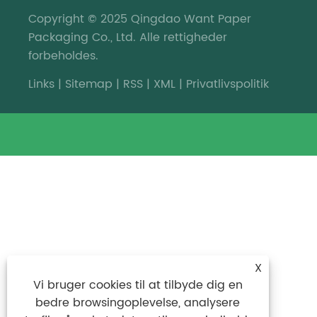
Copyright © 2025 Qingdao Want Paper
Packaging Co., Ltd. Alle rettigheder
forbeholdes.
Links
|
Sitemap
|
RSS
|
XML
|
Privatlivspolitik
X
Vi bruger cookies til at tilbyde dig en
bedre browsingoplevelse, analysere