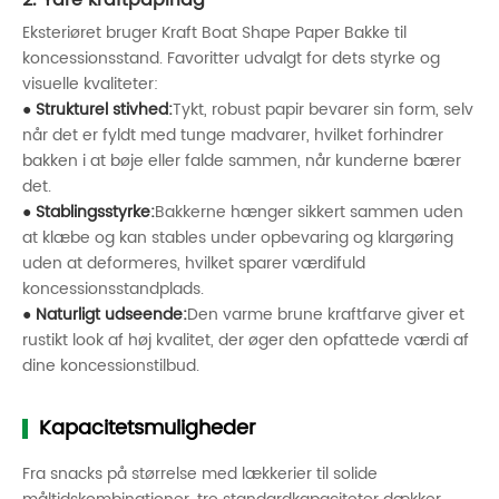
2. Ydre kraftpapirlag
Eksteriøret bruger Kraft Boat Shape Paper Bakke til
koncessionsstand. Favoritter udvalgt for dets styrke og
visuelle kvaliteter:
● Strukturel stivhed:
Tykt, robust papir bevarer sin form, selv
når det er fyldt med tunge madvarer, hvilket forhindrer
bakken i at bøje eller falde sammen, når kunderne bærer
det.
● Stablingsstyrke:
Bakkerne hænger sikkert sammen uden
at klæbe og kan stables under opbevaring og klargøring
uden at deformeres, hvilket sparer værdifuld
koncessionsstandplads.
● Naturligt udseende:
Den varme brune kraftfarve giver et
rustikt look af høj kvalitet, der øger den opfattede værdi af
dine koncessionstilbud.
Kapacitetsmuligheder
Fra snacks på størrelse med lækkerier til solide