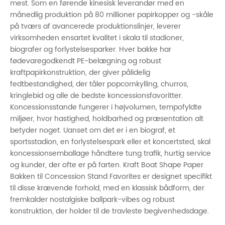
mest. Som en førende kinesisk leverandør med en
månedlig produktion på 80 millioner papirkopper og -skåle
på tværs af avancerede produktionslinjer, leverer
virksomheden ensartet kvalitet i skala til stadioner,
biografer og forlystelsesparker. Hver bakke har
fødevaregodkendt PE-belægning og robust
kraftpapirkonstruktion, der giver pålidelig
fedtbestandighed, der tåler popcornkylling, churros,
kringlebid og alle de bedste koncessionsfavoritter.
Koncessionsstande fungerer i højvolumen, tempofyldte
miljøer, hvor hastighed, holdbarhed og præsentation alt
betyder noget. Uanset om det er i en biograf, et
sportsstadion, en forlystelsespark eller et koncertsted, skal
koncessionsemballage håndtere tung trafik, hurtig service
og kunder, der ofte er på farten. Kraft Boat Shape Paper
Bakken til Concession Stand Favorites er designet specifikt
til disse krævende forhold, med en klassisk bådform, der
fremkalder nostalgiske ballpark-vibes og robust
konstruktion, der holder til de travleste begivenhedsdage.