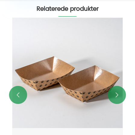
Relaterede produkter
PLA Coated Madpakke til Skole
Cafeterier
Se mere >>

