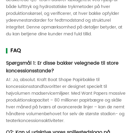
både lufttryk og hydrostatiske trykmetoder på hver
produktionskørsel, og verificerer, at hver bakke opfylder
ydeevnestandarder for fedtmodstand og strukturel
integritet. Denne opmærksomhed på detaljer betyder, at
du kan betjene dine kunder med fuld tillid.
FAQ
Spørgsmål 1: Er disse bakker velegnede til store
koncessionsstande?
A1: Ja, absolut. Kraft Boat Shape Papirbakke til
koncessionsstandfavoritter er designet specielt til
højvolumen madservicemiljøer. Med Want Papers massive
produktionskapacitet – 80 millioner papirbægre og skåle
hver måned på tværs af avancerede linjer – kan de nemt
håndtere volumenbehovet for selv de største stadion- og
teaterkoncessionsaktiviteter.
Q2: Kan vi udskrive vores spillestedslogo på