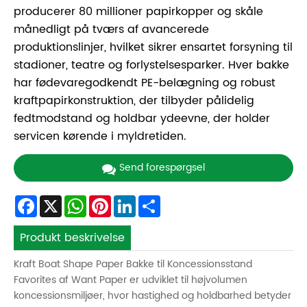
producerer 80 millioner papirkopper og skåle
månedligt på tværs af avancerede
produktionslinjer, hvilket sikrer ensartet forsyning til
stadioner, teatre og forlystelsesparker. Hver bakke
har fødevaregodkendt PE-belægning og robust
kraftpapirkonstruktion, der tilbyder pålidelig
fedtmodstand og holdbar ydeevne, der holder
servicen kørende i myldretiden.
Send forespørgsel
Facebook
X
WhatsApp
Pinterest
LinkedIn
Share
Produkt beskrivelse
Kraft Boat Shape Paper Bakke til Koncessionsstand
Favorites af Want Paper er udviklet til højvolumen
koncessionsmiljøer, hvor hastighed og holdbarhed betyder