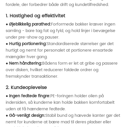
fordele, der forbedrer både drift og kundetilfredshed.
1. Hastighed og effektivitet
● Øjeblikkelig parathed:
Forformede bakker kræver ingen
samling - bare tag fat og fyld, og hold linjer i bevægelse
under pre-show og pauser.
● Hurtig portionering:
Standardiserede størrelser gør det
hurtigt og nemt for personalet at portionere ensartede
mængder hver gang.
● Nem håndtering:
Bådens form er let at gribe og passere
over disken, hvilket reducerer faldede ordrer og
fremskynder transaktioner.
2. Kundeoplevelse
● Ingen fedtede fingre:
PE-foringen holder olien på
indersiden, så kunderne kan holde bakken komfortabelt
uden at få hænderne fedtede.
● Gå-venligt design:
Stabil bund og hævede kanter gør det
nemt for kunderne at bære mad til deres pladser eller